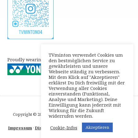
TVminton verwendet Cookies um
Proudly wearing
den bestmöglichen Service zu
gewährleisten und unsere
Webseite ständig zu verbessern.
Mit dem Klick auf "Akzeptieren"
erklärst Du Dich freiwillig mit der
Verwendung aller Cookies
einverstanden (Funktional,
Analyse und Marketing). Deine
Einwilligung kann jederzeit mit
Wirkung für die Zukunft
Copyright © 2026 · Alle Rechte vorbehalten. · TV Werther 04
widerrufen werden.
Badminton
Cookie-Infos
Akzeptieren
Impressum
·
Disclaimer
·
Datenschutzerklärung
·
Anmelden